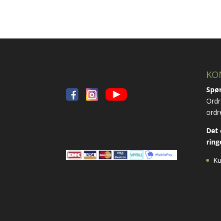
KO
Spør
Ordr
ordr
Det 
ring
Ku