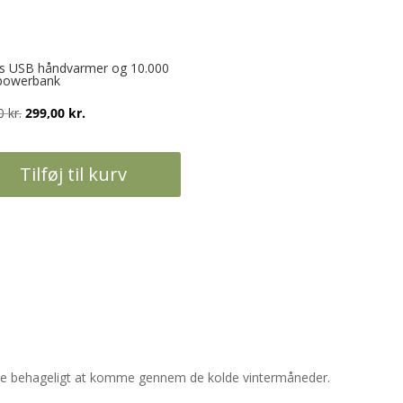
ns USB håndvarmer og 10.000
powerbank
Den
Den
00
kr.
299,00
kr.
oprindelige
aktuelle
pris
pris
Tilføj til kurv
var:
er:
399,00 kr..
299,00 kr..
re behageligt at komme gennem de kolde vintermåneder.