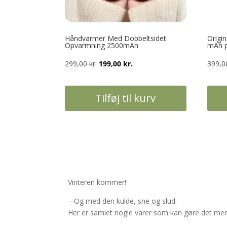
Håndvarmer Med Dobbeltsidet
Origi
Opvarmning 2500mAh
mAh 
Den
Den
299,00
kr.
199,00
kr.
399,
oprindelige
aktuelle
pris
pris
Tilføj til kurv
var:
er:
299,00 kr..
199,00 kr..
Vinteren kommer!
– Og med den kulde, sne og slud.
Her er samlet nogle varer som kan gøre det me