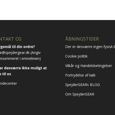
NTAKT OS
ÅBNINGSTIDER
gsmål til din ordre?
Der er desværre ingen fysisk b
e@spejdergear.dk
(Angiv
Cookie politik
enummeret i emnelinien)
Vilkår og Handelsbetingelser
er desværre ikke muligt at
e til os
Fortrydelse af køb
ndecenter
SpejderGEARs BLOG
Om SpejderGEAR