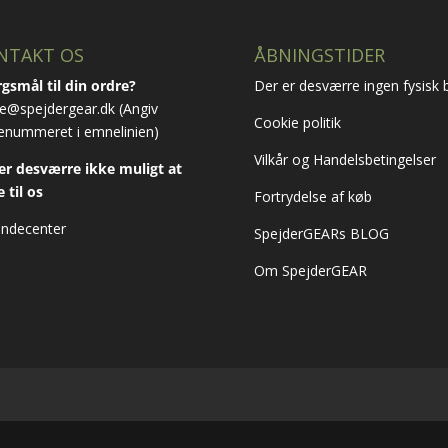
NTAKT OS
ÅBNINGSTIDER
gsmål til din ordre?
Der er desværre ingen fysisk b
e@spejdergear.dk
(Angiv
Cookie politik
enummeret i emnelinien)
Vilkår og Handelsbetingelser
er desværre ikke muligt at
e til os
Fortrydelse af køb
ndecenter
SpejderGEARs BLOG
Om SpejderGEAR