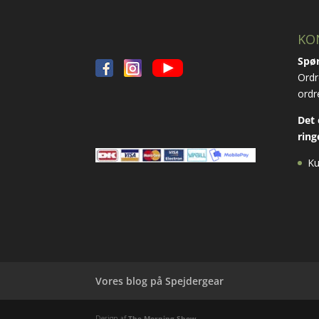
KO
Spør
Ordr
ordr
Det 
ring
Ku
Vores blog på Spejdergear
Design af
The Morning Show