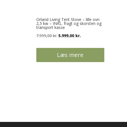
Orland Living Tent Stove – lille ovn
2,5 kw – INKL. fragt og skorsten og
transport kasse
Den
Den
7.999,00
kr.
5.999,00
kr.
oprindelige
aktuelle
pris
pris
Læs mere
var:
er:
7.999,00 kr..
5.999,00 kr..