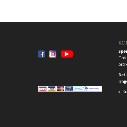
vares
KO
Spør
Ordr
ordr
Det 
ring
Ku