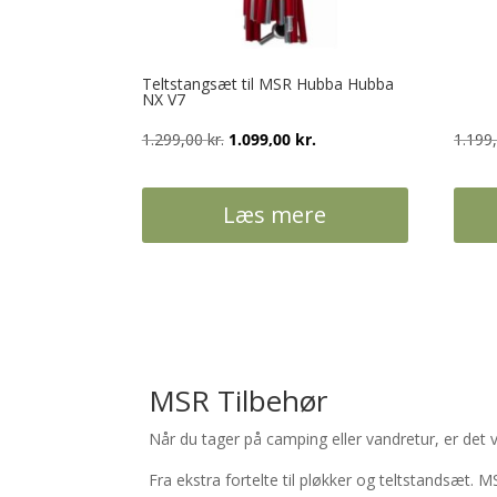
Teltstangsæt til MSR Hubba Hubba
NX V7
Den
Den
1.299,00
kr.
1.099,00
kr.
1.199
oprindelige
aktuelle
pris
pris
Læs mere
var:
er:
1.299,00 kr..
1.099,00 kr..
Dette
vare
har
flere
varian
MSR Tilbehør
Mulig
kan
Når du tager på camping eller vandretur, er det vi
vælge
Fra ekstra fortelte til pløkker og teltstandsæt. M
på