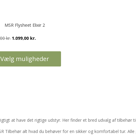
MSR Flysheet Elixir 2
Den
Den
,00
kr.
1.099,00
kr.
oprindelige
aktuelle
pris
pris
Vælg muligheder
var:
er:
1.199,00 kr..
1.099,00 kr..
ter.
hederne
gtigt at have det rigtige udstyr. Her finder et bred udvalg af tilbehør t
s
SR Tilbehør alt hvad du behøver for en sikker og komfortabel tur. Alle p