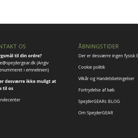
iden
NTAKT OS
ÅBNINGSTIDER
gsmål til din ordre?
Der er desværre ingen fysisk b
e@spejdergear.dk
(Angiv
Cookie politik
enummeret i emnelinien)
Vilkår og Handelsbetingelser
er desværre ikke muligt at
e til os
Fortrydelse af køb
ndecenter
SpejderGEARs BLOG
Om SpejderGEAR