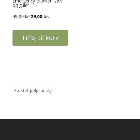
Emergency Blanket “sølv
og guld”
Den
Den
49,00
kr.
29,00
kr.
oprindelige
aktuelle
pris
pris
Tilføj til kurv
var:
er:
49,00 kr..
29,00 kr..
Førstehjælpsudstyr