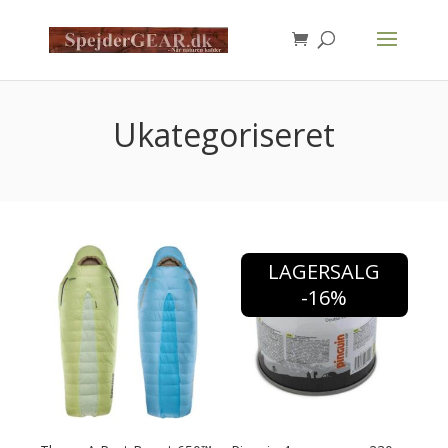
Products
search
Ukategoriseret
LAGERSALG
-16%