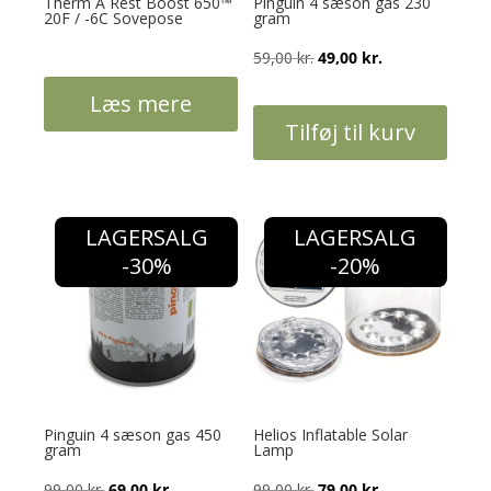
Therm A Rest Boost 650™
Pinguin 4 sæson gas 230
20F / -6C Sovepose
gram
Den
Den
59,00
kr.
49,00
kr.
oprindelige
aktuelle
Læs mere
pris
pris
Tilføj til kurv
var:
er:
59,00 kr..
49,00 kr..
LAGERSALG
LAGERSALG
-30%
-20%
Pinguin 4 sæson gas 450
Helios Inflatable Solar
gram
Lamp
Den
Den
Den
Den
99,00
kr.
69,00
kr.
99,00
kr.
79,00
kr.