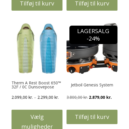
Tilføj til kurv
Tilføj til kurv
var:
er:
var:
er:
299,00 kr..
199,00 kr..
249,00 kr..
199,00 kr..
LAGERSALG
-24%
Therm A Rest Boost 650™
Jetboil Genesis System
32F / 0C Dunsovepose
Prisinterval:
Den
Den
2.099,00
kr.
–
2.299,00
kr.
3.800,00
kr.
2.879,00
kr.
2.099,00 kr.
oprindelige
aktuelle
til
pris
pris
Vælg
Tilføj til kurv
2.299,00 kr.
var:
er:
muligheder
3.800,00 kr..
2.879,00 k