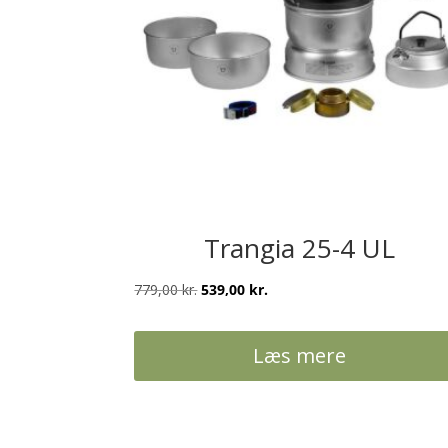
Trangia 25-4 UL
Den
Den
779,00
kr.
539,00
kr.
oprindelige
aktuelle
pris
pris
Læs mere
var:
er:
779,00 kr..
539,00 kr..