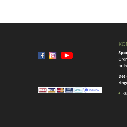
KO
Spør
Ordr
ordr
Det 
ring
Ku