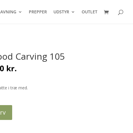
Products
search
AVNING
PREPPER
UDSTYR
OUTLET
od Carving 105
Den
00
kr.
delige
aktuelle
pris
er:
nitte i træ med.
 kr..
199,00 kr..
urv