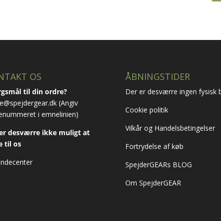
NTAKT OS
ÅBNINGSTIDER
gsmål til din ordre?
Der er desværre ingen fysisk b
e@spejdergear.dk
(Angiv
Cookie politik
enummeret i emnelinien)
Vilkår og Handelsbetingelser
er desværre ikke muligt at
e til os
Fortrydelse af køb
ndecenter
SpejderGEARs BLOG
Om SpejderGEAR