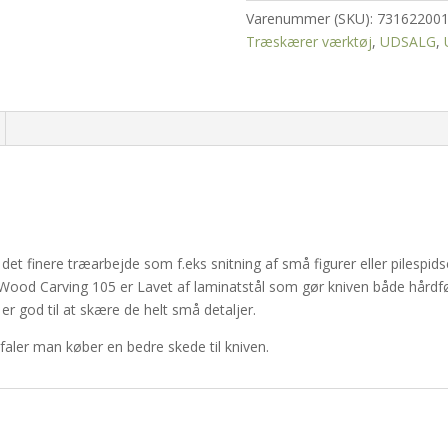
105
Varenummer (SKU):
73162200
antal
Træskærer værktøj
,
UDSALG
,
 det finere træarbejde som f.eks snitning af små figurer eller pilespids
 Wood Carving 105 er Lavet af laminatstål som gør kniven både hårdfør
er god til at skære de helt små detaljer.
faler man køber en bedre skede til kniven.