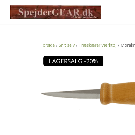
Forside
/
Snit selv
/
Træskærer værktøj
/ Morakn
LAGERSALG -20%