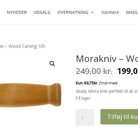
NYHEDER
UDSALG
OVERNATNING
Varmere
MADL
iv – Wood Carving 105
Morakniv – Wo
Den
249,00
kr.
199,
oprin
pris
var:
Skarp Mora kniv perfekt til at s
249,00
På lager
Morakniv
Tilføj til k
-
Wood
Carving