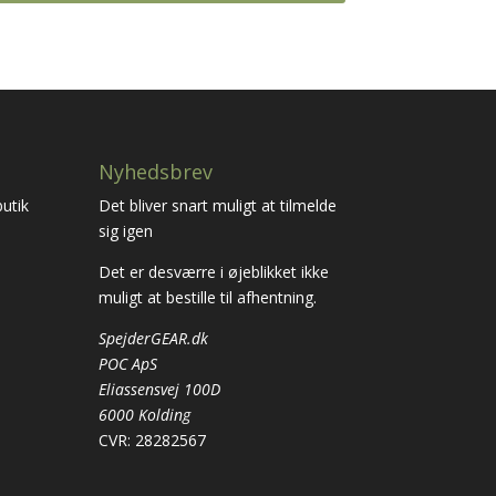
799,00 kr..
399,00 kr..
Nyhedsbrev
utik
Det bliver snart muligt at tilmelde
sig igen
Det er desværre i øjeblikket ikke
muligt at bestille til afhentning.
SpejderGEAR.dk
POC ApS
Eliassensvej 100D
6000 Kolding
CVR: 28282567