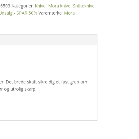
16503
Kategorier:
Knive
,
Mora knive
,
Snitteknive
,
Udsalg - SPAR 50%
Varemærke:
Mora
er. Det brede skaft sikre dig et fast greb om
 og utrolig skarp.