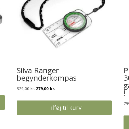
Silva Ranger
P
begynderkompas
3
g
Den
Den
329,00
kr.
279,00
kr.
!
oprindelige
aktuelle
pris
pris
79
Tilføj til kurv
var:
er:
329,00 kr..
279,00 kr..