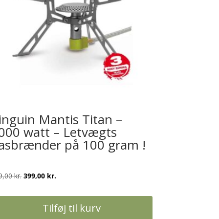
inguin Mantis Titan –
000 watt – Letvægts
asbrænder på 100 gram !
Den
Den
9,00
kr.
399,00
kr.
oprindelige
aktuelle
pris
pris
Tilføj til kurv
var:
er: