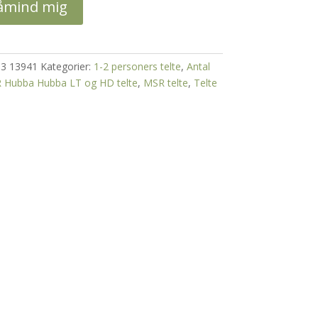
åmind mig
3 13941
Kategorier:
1-2 personers telte
,
Antal
 Hubba Hubba LT og HD telte
,
MSR telte
,
Telte