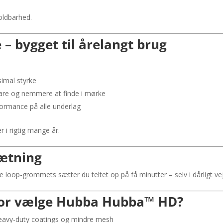
holdbarhed.
 bygget til årelangt brug
imal styrke
are og nemmere at finde i mørke
ormance på alle underlag
er i rigtig mange år.
ætning
oop-grommets sætter du teltet op på få minutter – selv i dårligt vej
rfor vælge Hubba Hubba™ HD?
avy-duty coatings og mindre mesh