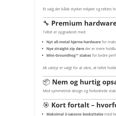
Et valg der både styrker miljøet og teltets 
🔧
Premium hardware –
Teltet er opgraderet med:
Nyt all-metal hjørne-hardware
for maks
Nye straight-zip døre
der er mere holdb
Mini-Groundhog™ stakes
for bedre perf
Alt udstyr er valgt for at sikre, at teltet hold
📦
Nem og hurtig ops
Med symmetrisk design og forbedrede stake l
🎯
Kort fortalt – hvo
Maksimal 3-sæsons beskyttelse
med he