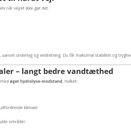
elv når vejret ikke gør det.
ds, uanset underlag og vindretning. Du får maksimal stabilitet og tryghe
ler – langt bedre vandtæthed
et med
øget hydrolyse-modstand
, hvilket:
 udfordrende klimaer
fulde områder.