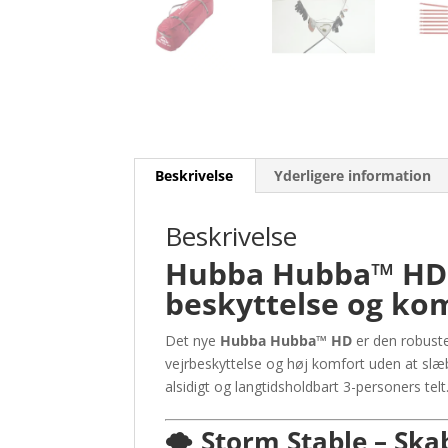
Beskrivelse
Yderligere information
Beskrivelse
Hubba Hubba™ HD –
beskyttelse og ko
Det nye
Hubba Hubba™ HD
er den robuste
vejrbeskyttelse og høj komfort uden at slæbe 
alsidigt og langtidsholdbart 3-personers telt
🌪️
Storm Stable – Skab