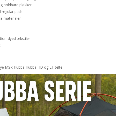
g holdbare pløkker
4 regular pads
e materialer
ion-dyed tekstiler
t
R
e nye MSR Hubba Hubba HD og LT telte