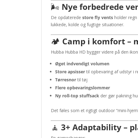
🌬️
Nye forbedrede ven
De opdaterede
store fly vents
holder regn 
lukkede, kolde og fugtige situationer.
🏕️
Camp i komfort – m
Hubba Hubba HD bygger videre på den ikoni
Øget indvendigt volumen
Store apsisser
til opbevaring af udstyr i 
Tørresnor
til tøj
Flere opbevaringslommer
Ny roll-top stuffsack
der gør pakning h
Det føles som et rigtigt outdoor “mini-hjem”, 
🧘
3+ Adaptability – pl
En gamechanger: