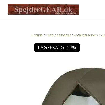
Forside
/
Telte og tilbehør
/
Antal personer
/
1-2
LAGERSALG -27%