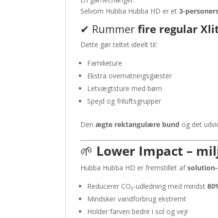
Selvom Hubba Hubba HD er et
3-personers
✔ Rummer
fire regular Xl
Dette gør teltet ideelt til:
Familieture
Ekstra overnatningsgæster
Letvægtsture med børn
Spejd og friluftsgrupper
Den
ægte rektangulære bund
og det udvid
🌱
Lower Impact – mil
Hubba Hubba HD er fremstillet af
solution
Reducerer CO₂-udledning med mindst
80
Mindsker vandforbrug ekstremt
Holder farven bedre i sol og vejr