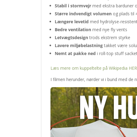
Stabil i stormvejr
med ekstra barduner o
Større indvendigt volumen
og plads til 
Længere levetid
med hydrolyse-resistent
Bedre ventilation
med nye fly vents
Letvægtsdesign
trods ekstrem styrke
Lavere miljøbelastning
takket være solut
Nemt at pakke ned
i roll-top stuff sacke
Læs mere om kuppeltelte på Wikipedia HE
I filmen herunder, nørder vi i bund med d