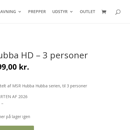
Products
search
AVNING
PREPPER
UDSTYR
OUTLET
bba HD – 3 personer
n
Den
99,00
kr.
indelige
aktuelle
pris
er:
telt af MSR Hubba Hubba serien, til 3 personer
9,00 kr..
4.899,00 kr..
RTEN AF 2026
 –
r på lager igen