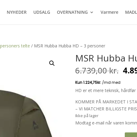
NYHEDER
UDSALG
OVERNATNING
Varmere
MADL
 personers telte
/ MSR Hubba Hubba HD – 3 personer
MSR Hubba Hu
De
6.739,00
kr.
4.8
opr
pris
var:
HD er et mere teknisk, hårdfør 
6.73
KOMMER PÅ MARKEDET I STA
– VI MATCHER BILLIGSTE PRIS
Ikke på lager
Modtag e-mail når varen komme