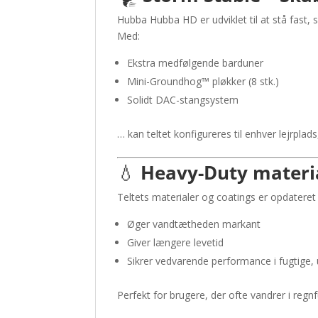
Hubba Hubba HD er udviklet til at stå fast, s
Med:
Ekstra medfølgende barduner
Mini-Groundhog™ pløkker (8 stk.)
Solidt DAC-stangsystem
… kan teltet konfigureres til enhver lejrpla
💧
Heavy-Duty materia
Teltets materialer og coatings er opdater
Øger vandtætheden markant
Giver længere levetid
Sikrer vedvarende performance i fugtige,
Perfekt for brugere, der ofte vandrer i regn