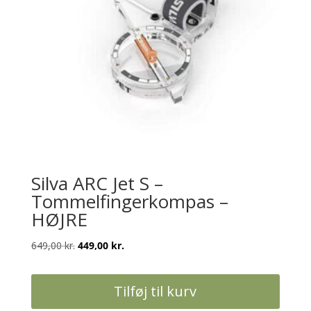
Silva ARC Jet S –
Tommelfingerkompas –
HØJRE
Den
Den
649,00
kr.
449,00
kr.
oprindelige
aktuelle
pris
pris
Tilføj til kurv
var:
er:
649,00 kr..
449,00 kr..