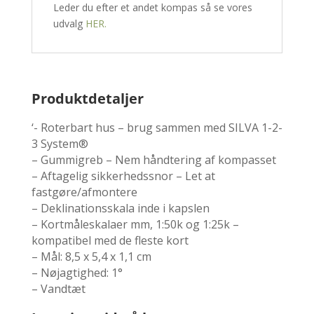
Leder du efter et andet kompas så se vores
udvalg
HER.
Produktdetaljer
‘- Roterbart hus – brug sammen med SILVA 1-2-
3 System®
– Gummigreb – Nem håndtering af kompasset
– Aftagelig sikkerhedssnor – Let at
fastgøre/afmontere
– Deklinationsskala inde i kapslen
– Kortmåleskalaer mm, 1:50k og 1:25k –
kompatibel med de fleste kort
– Mål: 8,5 x 5,4 x 1,1 cm
– Nøjagtighed: 1°
– Vandtæt