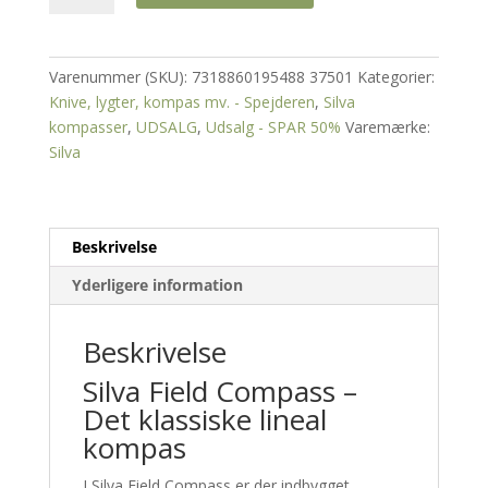
Compass
antal
Varenummer (SKU):
7318860195488 37501
Kategorier:
Knive, lygter, kompas mv. - Spejderen
,
Silva
kompasser
,
UDSALG
,
Udsalg - SPAR 50%
Varemærke:
Silva
Beskrivelse
Yderligere information
Beskrivelse
Silva Field Compass –
Det klassiske lineal
kompas
I Silva Field Compass er der indbygget