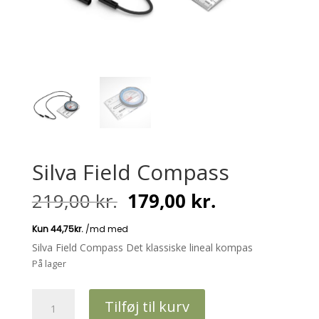
Silva Field Compass
Den
Den
219,00
kr.
179,00
kr.
oprindelige
aktuelle
pris
pris
var:
er:
Silva Field Compass Det klassiske lineal kompas
219,00 kr..
179,00 kr..
På lager
Silva
Tilføj til kurv
Field