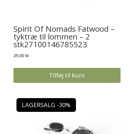
Spirit Of Nomads Fatwood –
tyktræ til lommen – 2
stk27100146785523
29,00
kr.
Tilføj til kurv
LAGERSALG -30%