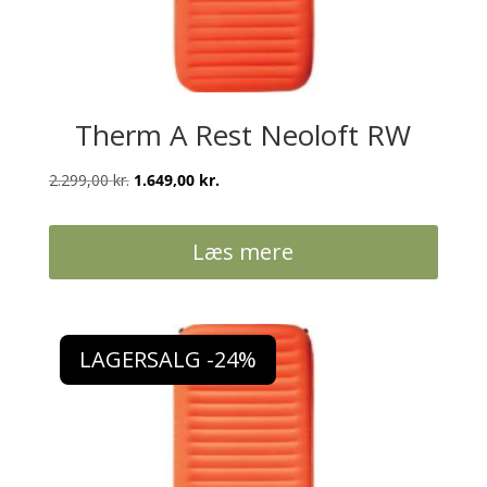
Therm A Rest Neoloft RW
Den
Den
2.299,00
kr.
1.649,00
kr.
oprindelige
aktuelle
pris
pris
Læs mere
var:
er:
2.299,00 kr..
1.649,00 kr..
LAGERSALG -24%