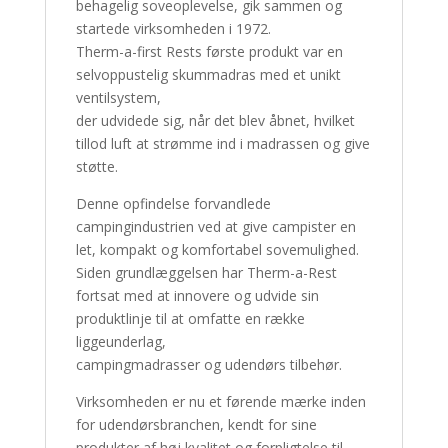
behagelig soveoplevelse, gik sammen og
startede virksomheden i 1972.
Therm-a-first Rests første produkt var en
selvoppustelig skummadras med et unikt
ventilsystem,
der udvidede sig, når det blev åbnet, hvilket
tillod luft at strømme ind i madrassen og give
støtte.
Denne opfindelse forvandlede
campingindustrien ved at give campister en
let, kompakt og komfortabel sovemulighed.
Siden grundlæggelsen har Therm-a-Rest
fortsat med at innovere og udvide sin
produktlinje til at omfatte en række
liggeunderlag,
campingmadrasser og udendørs tilbehør.
Virksomheden er nu et førende mærke inden
for udendørsbranchen, kendt for sine
produkter af høj kvalitet og forpligtelse til