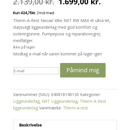
Den
Den
2.139,00
kr.
1.699,00
kr.
oprindelige
aktuelle
pris
pris
var:
er:
Therm-A-Rest Neoair Xlite NXT RW MAX et ultra let,
2.139,00 kr..
1.699,00
støjsvagt liggeunderlag med god komfort og
isoleringsevne. Pumpepose og reparationsgrej
medfølger.
Ikke på lager
Modtag e-mail når varen kommer på lager igen
Påmind mig
Varenummer (SKU):
040818140130
Kategorier:
Liggeunderlag
,
NXT Liggeunderlag
,
Therm-A-Rest
liggeunderlag
Varemærke:
Therm-a-rest
Beskrivelse