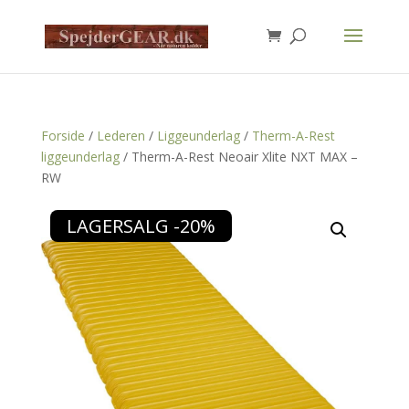
Products
search
Forside
/
Lederen
/
Liggeunderlag
/
Therm-A-Rest
liggeunderlag
/ Therm-A-Rest Neoair Xlite NXT MAX –
RW
LAGERSALG -20%