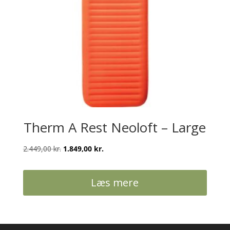
Therm A Rest Neoloft – Large
Den
Den
2.449,00
kr.
1.849,00
kr.
oprindelige
aktuelle
pris
pris
Læs mere
var:
er:
2.449,00 kr..
1.849,00 kr..