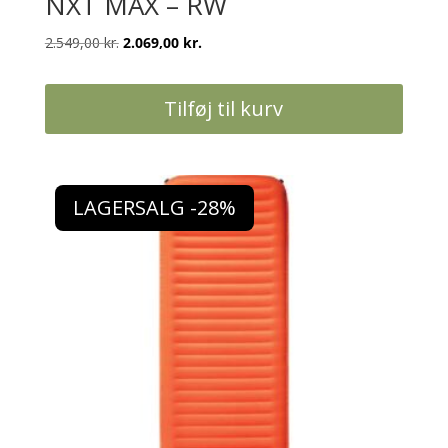
NXT MAX – RW
Den
Den
2.549,00
kr.
2.069,00
kr.
oprindelige
aktuelle
pris
pris
Tilføj til kurv
var:
er:
2.549,00 kr..
2.069,00 kr..
LAGERSALG -28%