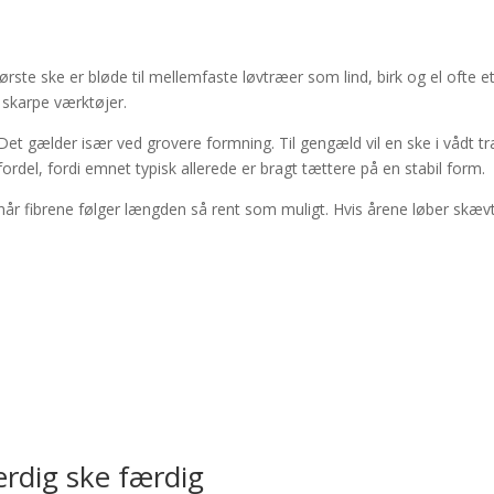
e
rste ske er bløde til mellemfaste løvtræer som lind, birk og el ofte et
 skarpe værktøjer.
æ. Det gælder især ved grovere formning. Til gengæld vil en ske i vådt 
fordel, fordi emnet typisk allerede er bragt tættere på en stabil form.
e, når fibrene følger længden så rent som muligt. Hvis årene løber skævt
ærdig ske færdig