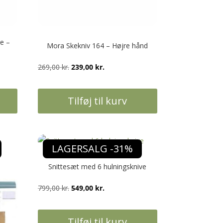
e –
Mora Skekniv 164 – Højre hånd
Den
Den
269,00
kr.
239,00
kr.
oprindelige
aktuelle
pris
pris
Tilføj til kurv
var:
er:
269,00 kr..
239,00 kr..
LAGERSALG -31%
Snittesæt med 6 hulningsknive
Den
Den
799,00
kr.
549,00
kr.
oprindelige
aktuelle
pris
pris
Tilføj til kurv