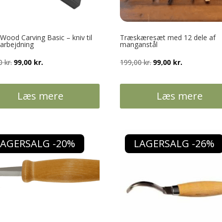
Wood Carving Basic – kniv til
Træskæresæt med 12 dele af
arbejdning
manganstål
Den
Den
Den
Den
00
kr.
99,00
kr.
199,00
kr.
99,00
kr.
oprindelige
aktuelle
oprindelige
aktuelle
pris
pris
pris
pris
Læs mere
Læs mere
var:
er:
var:
er:
129,00 kr..
99,00 kr..
199,00 kr..
99,00 kr..
LAGERSALG -20%
LAGERSALG -26%