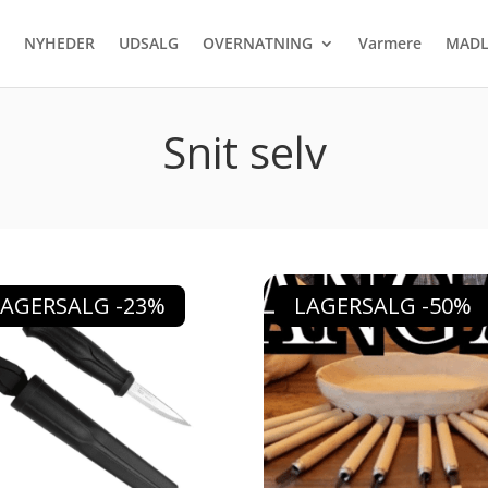
NYHEDER
UDSALG
OVERNATNING
Varmere
MADL
Snit selv
LAGERSALG -23%
LAGERSALG -50%