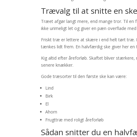
Trævalg til at snitte en sk
Træet afgør langt mere, end mange tror. Til en fø
ikke urimeligt let og giver en pæn overflade med
Friskt træ er lettere at skære i end helt tørt tr
tænkes lidt frem. En halvfærdig ske giver her en 
Kig altid efter åreforløb. Skaftet bliver stærker
senere knækker.
Gode træsorter til den første ske kan være:
Lind
Birk
El
Ahorn
Frugttræ med roligt åreforløb
Sådan snitter du en halvf