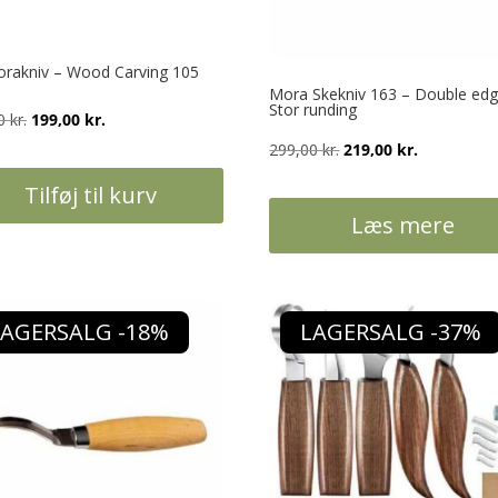
rakniv – Wood Carving 105
Mora Skekniv 163 – Double edg
Stor runding
Den
Den
00
kr.
199,00
kr.
oprindelige
aktuelle
Den
Den
299,00
kr.
219,00
kr.
pris
pris
oprindelige
aktuelle
Tilføj til kurv
var:
er:
pris
pris
Læs mere
249,00 kr..
199,00 kr..
var:
er:
299,00 kr..
219,00 kr..
LAGERSALG -18%
LAGERSALG -37%