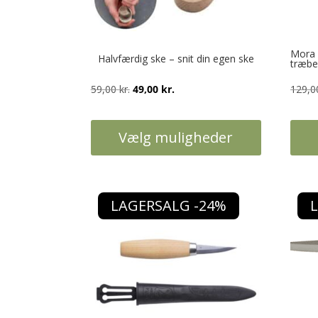
Mora 
Halvfærdig ske – snit din egen ske
træbe
Den
Den
59,00
kr.
49,00
kr.
129,
oprindelige
aktuelle
pris
pris
Vælg muligheder
var:
er:
59,00 kr..
49,00 kr..
Dette
vare
har
LAGERSALG -24%
flere
varianter.
Mulighederne
kan
vælges
på