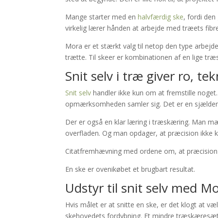
Mange starter med en
halvfærdig ske
, fordi den
virkelig lærer hånden at arbejde med træets fib
Mora er et stærkt valg til netop den type arbejde
trætte. Til skeer er kombinationen af en lige træ
Snit selv i træ giver ro, t
Snit selv
handler ikke kun om at fremstille noget.
opmærksomheden samler sig. Det er en sjælden 
Der er også en klar læring i træskæring. Man mæ
overfladen. Og man opdager, at præcision ikke k
Citatfremhævning med ordene om, at præcision i
En ske er ovenikøbet et brugbart resultat.
Udstyr til snit selv med M
Hvis målet er at snitte en ske, er det klogt at væ
skehovedets fordybning. Et mindre træskæresæt k