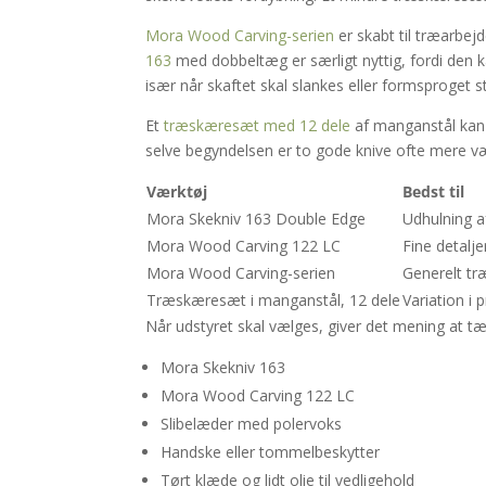
Mora Wood Carving-serien
er skabt til træarbejd
163
med dobbeltæg er særligt nyttig, fordi den k
især når skaftet skal slankes eller formsproget
Et
træskæresæt med 12 dele
af manganstål kan v
selve begyndelsen er to gode knive ofte mere 
Værktøj
Bedst til
Mora Skekniv 163 Double Edge
Udhulning 
Mora Wood Carving 122 LC
Fine detalje
Mora Wood Carving-serien
Generelt t
Træskæresæt i manganstål, 12 dele
Variation i 
Når udstyret skal vælges, giver det mening at tæ
Mora Skekniv 163
Mora Wood Carving 122 LC
Slibelæder med polervoks
Handske eller tommelbeskytter
Tørt klæde og lidt olie til vedligehold