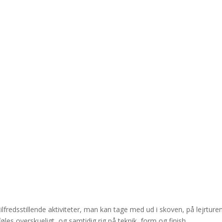
tilfredsstillende aktiviteter, man kan tage med ud i skoven, på lejrtur
 føles overskueligt, og samtidig rig på teknik, form og finish.