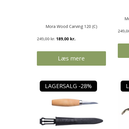
varesiden
Mo
Mora Wood Carving 120 (C)
249,
Den
Den
249,00
kr.
189,00
kr.
oprindelige
aktuelle
pris
pris
Læs mere
var:
er:
249,00 kr..
189,00 kr..
LAGERSALG -28%