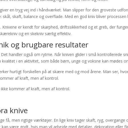
 giver en tryg vej ind i håndværket. Man slipper for den groveste udfo
re: skål, skaft, balance og overflade. Med en god kniv bliver proces
. Knivene er kendt for skarphed, driftssikkerhed og et greb, der funge
skærekniv og en skekniv særlig effektiv.
eknik og brugbare resultater
 Det handler også om rytme. Når kniven glider i små kontrollerede snit
kvalitet i en aktivitet, som både børn, unge og voksne kan mødes o
rker hurtigt forskellen på at skære med og mod årene. Man ser, hvor
ommer af kraft, men af kontrol.
kke kommer af kraft, men af kontrol.
ora knive
lge få, men rigtige værktøjer. En lige kniv tager skaft, ryg, overgange
an være godt, hvis man vil arbejde med detaljer, dekoration eller fle