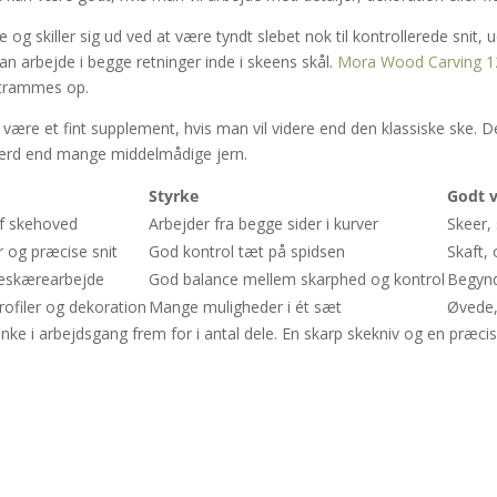
e og skiller sig ud ved at være tyndt slebet nok til kontrollerede snit,
an arbejde i begge retninger inde i skeens skål.
Mora Wood Carving 1
 strammes op.
ære et fint supplement, hvis man vil videre end den klassiske ske. Det
værd end mange middelmådige jern.
Styrke
Godt v
af skehoved
Arbejder fra begge sider i kurver
Skeer,
r og præcise snit
God kontrol tæt på spidsen
Skaft, 
ræskærearbejde
God balance mellem skarphed og kontrol
Begyn
profiler og dekoration
Mange muligheder i ét sæt
Øvede,
nke i arbejdsgang frem for i antal dele. En skarp skekniv og en præc