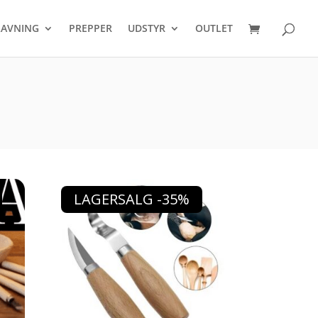
Products
search
AVNING
PREPPER
UDSTYR
OUTLET
LAGERSALG -35%