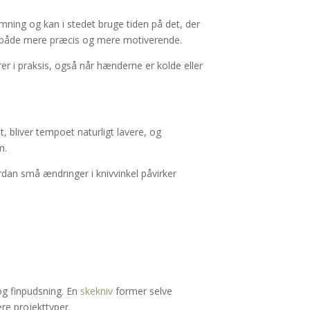
rmning og kan i stedet bruge tiden på det, der
sen både mere præcis og mere motiverende.
rer i praksis, også når hænderne er kolde eller
, bliver tempoet naturligt lavere, og
m.
dan små ændringer i knivvinkel påvirker
 og finpudsning. En
skekniv
former selve
re projekttyper.