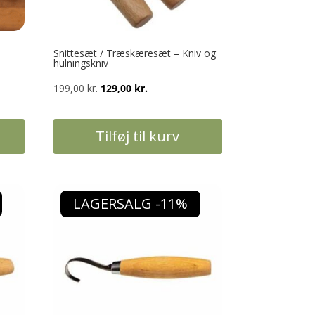
Snittesæt / Træskæresæt – Kniv og
hulningskniv
Den
Den
199,00
kr.
129,00
kr.
oprindelige
aktuelle
pris
pris
Tilføj til kurv
var:
er:
199,00 kr..
129,00 kr..
LAGERSALG -11%