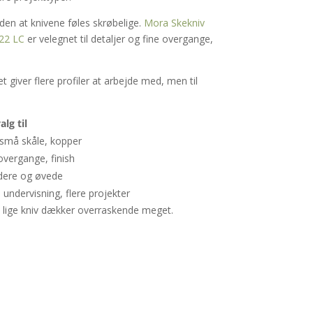
 uden at knivene føles skrøbelige.
Mora Skekniv
22 LC
er velegnet til detaljer og fine overgange,
 giver flere profiler at arbejde med, men til
alg til
 små skåle, kopper
overgange, finish
dere og øvede
 undervisning, flere projekter
is lige kniv dækker overraskende meget.