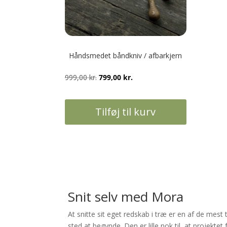
Håndsmedet båndkniv / afbarkjern
Den
Den
999,00
kr.
799,00
kr.
oprindelige
aktuelle
pris
pris
Tilføj til kurv
var:
er:
999,00 kr..
799,00 kr..
Snit selv med Mora
At snitte sit eget redskab i træ er en af de mest 
sted at begynde. Den er lille nok til, at projektet