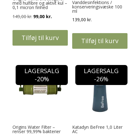
Vanddesinfektions /
med hulfibre og aktivt kul –
konserveringsvæske 100
0,1 micron finhed
ml
Den
Den
149,00
kr.
99,00
kr.
139,00
kr.
oprindelige
aktuelle
pris
pris
Tilføj til kurv
Tilføj til kurv
var:
er:
149,00 kr..
99,00 kr..
LAGERSALG
LAGERSALG
-20%
-26%
Origins Water Filter –
Katadyn BeFree 1,0 Liter
renser 99,99% bakterier
AC