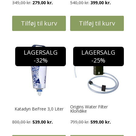
Den
Den
Den
Den
349,00
kr.
279,00
kr.
540,00
kr.
399,00
kr.
oprindelige
aktuelle
oprindelige
aktuelle
pris
pris
pris
pris
Tilføj til kurv
Tilføj til kurv
var:
er:
var:
er:
349,00 kr..
279,00 kr..
540,00 kr..
399,00 kr..
LAGERSALG
LAGERSALG
-32%
-25%
Origins Water Filter
Katadyn BeFree 3,0 Liter
Klondike
Den
Den
Den
Den
800,00
kr.
539,00
kr.
799,00
kr.
599,00
kr.
oprindelige
aktuelle
oprindelige
aktuelle